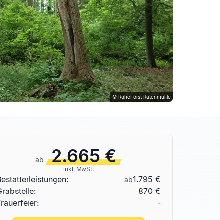
© RuheForst Rutenmühle
2.665 €
ab
inkl. MwSt.
Bestatterleistungen:
1.795 €
ab
Grabstelle
:
870 €
Trauerfeier:
-