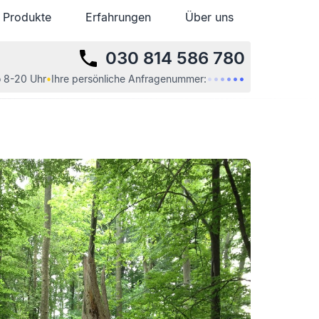
Produkte
Produkte
Erfahrungen
Erfahrungen
Über uns
Über uns
030 814 586 780
•
•
•
•
•
•
 8-20 Uhr
•
Ihre
persönliche
Anfragenummer: