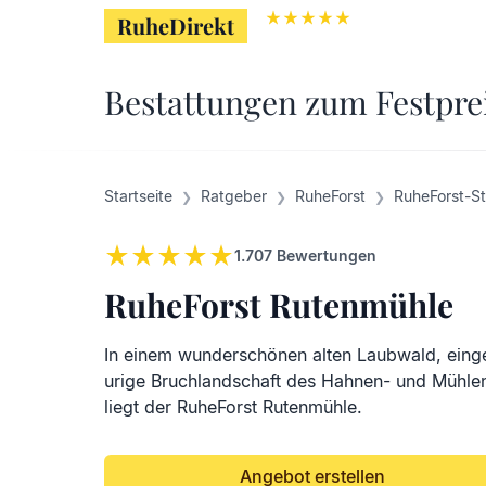
RuheDirekt
RuheDirekt
Bestattungen zum Festpre
Startseite
Ratgeber
RuheForst
RuheForst-S
1.707
Bewertungen
RuheForst Rutenmühle
In einem wunderschönen alten Laubwald, einge
urige Bruchlandschaft des Hahnen- und Mühle
liegt der RuheForst Rutenmühle.
Angebot erstellen