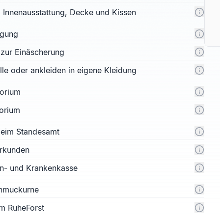
l. Innenausstattung, Decke und Kissen
rgung
 zur Einäscherung
e oder ankleiden in eigene Kleidung
orium
orium
 beim Standesamt
urkunden
n- und Krankenkasse
chmuckurne
m RuheForst