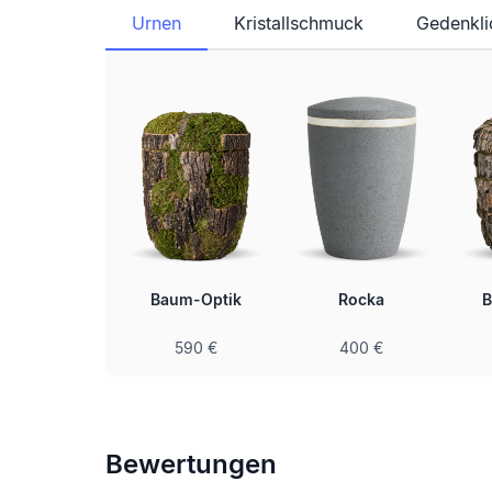
Urnen
Kristallschmuck
Gedenkli
lichte Urne
Baum-Optik
Rocka
B
inklusive
590 €
400 €
Bewertungen