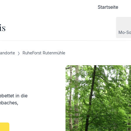
Startseite
Startseite
is
Mo-So
tandorte
RuheForst Rutenmühle
bettet in die
nbaches,