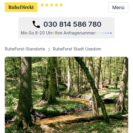
RuheDirekt
RuheDirekt
Menü
Menü
030 814 586 780
•
•
•
•
•
•
Mo-So 8-20 Uhr
•
Ihre
Anfragenummer:
RuheForst-Standorte
RuheForst Stadt Usedom